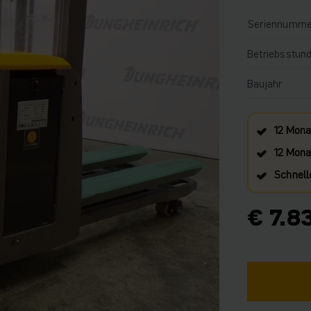
Seriennumme
Betriebsstun
Baujahr
12 Mona
12 Monat
Schnell
€ 7.8