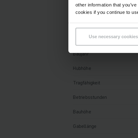
other information that you’ve
Technische Daten
cookies if you continue to us
Batterie
Use necessary cookies
Batterie Aufarbeitungsjahr
Baujahr
Hubhöhe
Tragfähigkeit
Betriebsstunden
Bauhöhe
Gabellänge