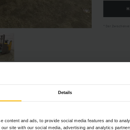
H
Der Zwischenver
Produktinformationen
Details
hnitt bietet eine umfassende Zusammenfassung der technischen S
Ausstattungen des Fahrzeugs.
e content and ads, to provide social media features and to analy
 our site with our social media, advertising and analytics partn