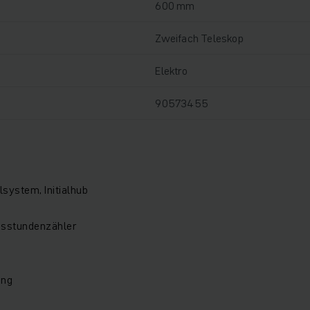
600 mm
Zweifach Teleskop
Elektro
90573455
system, Initialhub
bsstundenzähler
ung