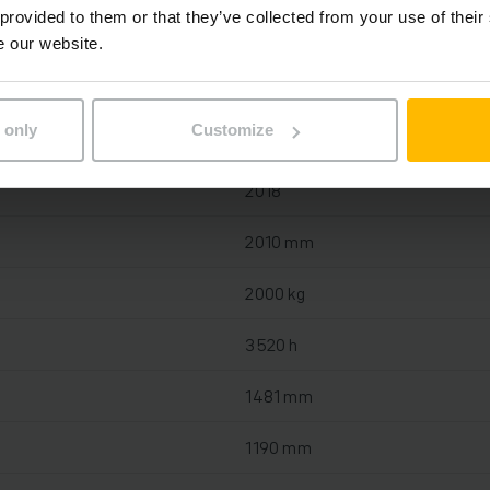
 provided to them or that they’ve collected from your use of their
e our website.
Blei-Säure, 24 V / 375 Ah
 only
Customize
2024
2018
2010 mm
2000 kg
3520 h
1481 mm
1190 mm