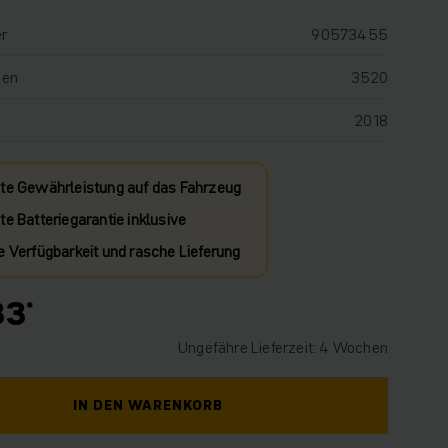
r
90573455
den
3520
2018
te Gewährleistung auf das Fahrzeug
e Batteriegarantie inklusive
e Verfügbarkeit und rasche Lieferung
33
Ungefähre Lieferzeit: 4 Wochen
IN DEN WARENKORB