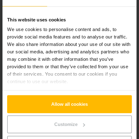
Der Zwischenverkauf ist vorbehalten.
This website uses cookies
We use cookies to personalise content and ads, to
Produktinformationen
provide social media features and to analyse our traffic.
We also share information about your use of our site with
our social media, advertising and analytics partners who
Der folgende Abschnitt bietet eine umfassende
may combine it with other information that you’ve
Zusammenfassung der technischen Spezifikationen und
provided to them or that they’ve collected from your use
Ausstattungen des Fahrzeugs.
of their services. You consent to our cookies if you
continue to use our website.
Technische Daten
Batterie
Blei-Säure, 24 V / 375 Ah
Allow all cookies
Ladegerät
Ja, 24 V / 60 A
Customize
Batterie Aufarbeitungsjahr
2025