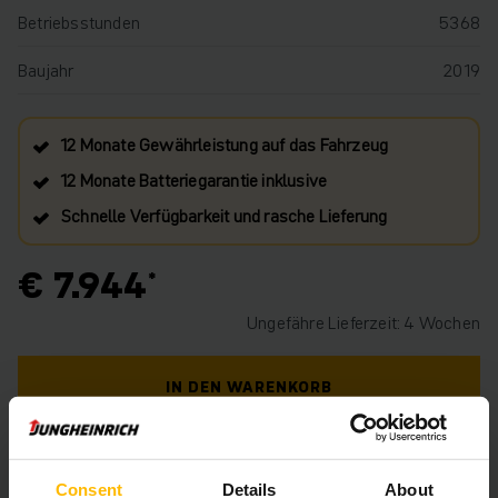
Betriebsstunden
5368
Baujahr
2019
12 Monate Gewährleistung auf das Fahrzeug
12 Monate Batteriegarantie inklusive
Schnelle Verfügbarkeit und rasche Lieferung
€ 7.944
Ungefähre Lieferzeit: 4 Wochen
IN DEN WARENKORB
HABEN SIE FRAGEN ZU DIESEM PRODUKT?
Consent
Details
About