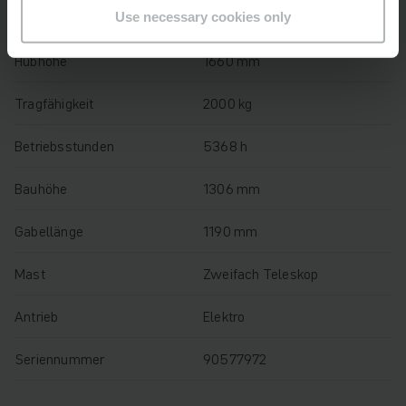
Baujahr
2019
Use necessary cookies only
Hubhöhe
1660 mm
Tragfähigkeit
2000 kg
Betriebsstunden
5368 h
Bauhöhe
1306 mm
Gabellänge
1190 mm
Mast
Zweifach Teleskop
Antrieb
Elektro
Seriennummer
90577972