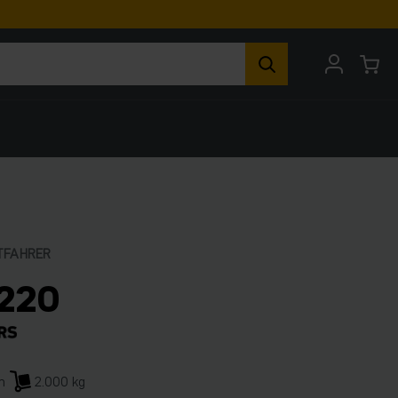
TFAHRER
220
m
2.000 kg