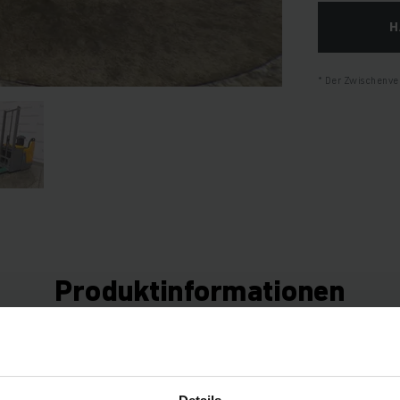
H
Der Zwischenver
Produktinformationen
hnitt bietet eine umfassende Zusammenfassung der technischen S
Ausstattungen des Fahrzeugs.