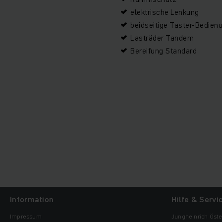
elektrische Lenkung
beidseitige Taster-Bedien
Lasträder Tandem
Bereifung Standard
Information
Hilfe & Servi
Impressum
Jungheinrich Öste