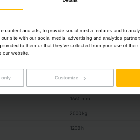
Details
Blei-Säure, 24 V / 375 Ah
e content and ads, to provide social media features and to analy
 our site with our social media, advertising and analytics partn
Ja, 24 V / 80 A
 provided to them or that they’ve collected from your use of their
e our website.
2019
2025
 only
Customize
2019
1660 mm
2000 kg
1208 h