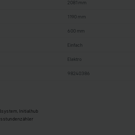
2081 mm
1190 mm
600 mm
Einfach
Elektro
98240386
system, Initialhub
bsstundenzähler