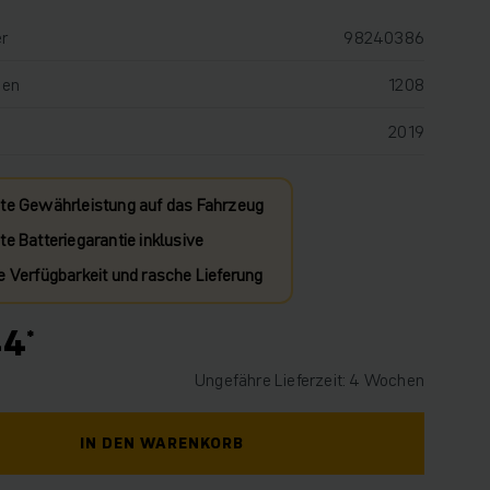
r
98240386
den
1208
2019
te Gewährleistung auf das Fahrzeug
e Batteriegarantie inklusive
e Verfügbarkeit und rasche Lieferung
44
Ungefähre Lieferzeit: 4 Wochen
IN DEN WARENKORB