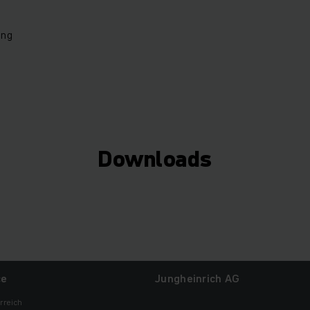
ung
Downloads
ce
Jungheinrich AG
rreich