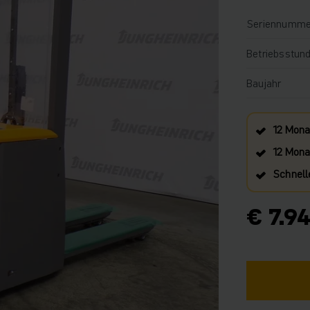
Seriennumme
Betriebsstun
Baujahr
12 Mona
12 Monat
Schnell
€ 7.9