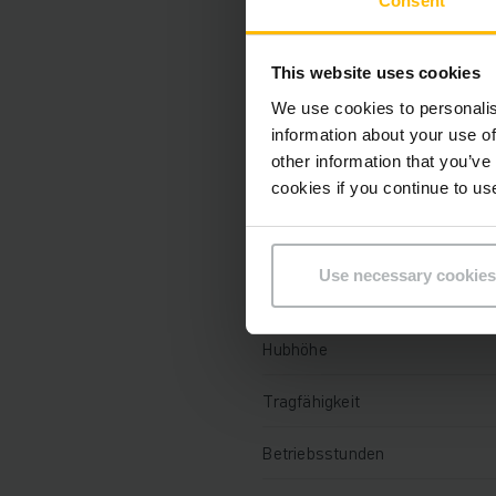
Consent
Technische Daten
This website uses cookies
Batterie
We use cookies to personalis
information about your use of
Ladegerät
other information that you’ve
cookies if you continue to us
Batterie Baujahr
Batterie Aufarbeitungsjahr
Use necessary cookies
Baujahr
Hubhöhe
Tragfähigkeit
Betriebsstunden