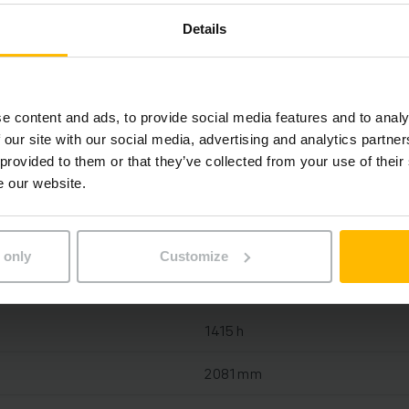
Details
Blei-Säure, 24 V / 375 Ah
Ja, 24 V / 80 A
e content and ads, to provide social media features and to analy
 our site with our social media, advertising and analytics partn
2025
 provided to them or that they’ve collected from your use of their
e our website.
2019
1660 mm
 only
Customize
2000 kg
1415 h
2081 mm