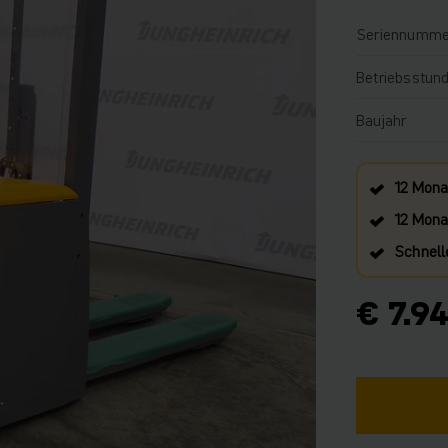
Seriennumme
Betriebsstun
Baujahr
12 Mona
12 Monat
Schnell
€ 7.9