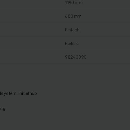
1190 mm
600 mm
Einfach
Elektro
98240390
system, Initialhub
ung