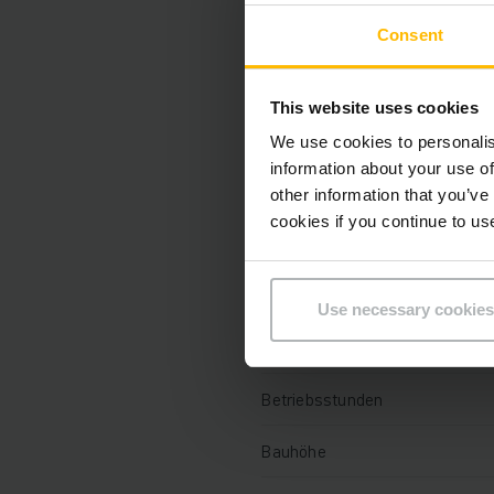
Technische Daten
Consent
Batterie
This website uses cookies
Ladegerät
We use cookies to personalis
information about your use of
Batterie Aufarbeitungsjahr
other information that you’ve
cookies if you continue to us
Baujahr
Hubhöhe
Use necessary cookies
Tragfähigkeit
Betriebsstunden
Bauhöhe