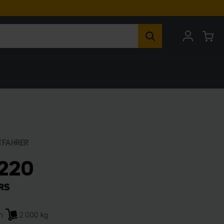
TFAHRER
220
m
2.000 kg