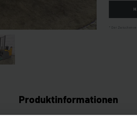
H
Der Zwischenver
Produktinformationen
hnitt bietet eine umfassende Zusammenfassung der technischen S
Ausstattungen des Fahrzeugs.