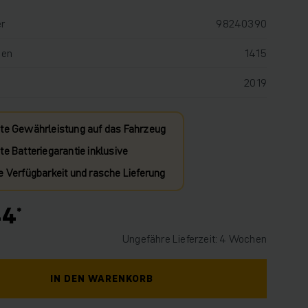
r
98240390
den
1415
2019
te Gewährleistung auf das Fahrzeug
e Batteriegarantie inklusive
e Verfügbarkeit und rasche Lieferung
44
Ungefähre Lieferzeit: 4 Wochen
IN DEN WARENKORB