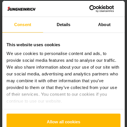
Der Zwischenverkauf ist vorbehalten.
Consent
Details
About
Produktinformationen
This website uses cookies
Der folgende Abschnitt bietet eine umfassende
We use cookies to personalise content and ads, to
Zusammenfassung der technischen Spezifikationen und
provide social media features and to analyse our traffic.
Ausstattungen des Fahrzeugs.
We also share information about your use of our site with
our social media, advertising and analytics partners who
Technische Daten
may combine it with other information that you’ve
provided to them or that they’ve collected from your use
Batterie
Blei-Säure, 24 V / 375 Ah
of their services. You consent to our cookies if you
continue to use our website.
Ladegerät
Ja, 24 V / A
Batterie Aufarbeitungsjahr
2026
Allow all cookies