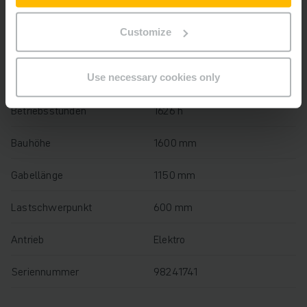
Baujahr
2019
Customize
Hubhöhe
210 mm
Tragfähigkeit
2000 kg
Use necessary cookies only
Betriebsstunden
1626 h
Bauhöhe
1600 mm
Gabellänge
1150 mm
Lastschwerpunkt
600 mm
Antrieb
Elektro
Seriennummer
98241741