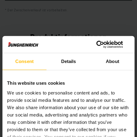
Der Zwischenverkauf ist vorbehalten.
Produktinformationen
Der folgende Abschnitt bietet eine umfassende
Zusammenfassung der technischen Spezifikationen und
Consent
Details
About
Ausstattungen des Fahrzeugs.
This website uses cookies
Technische Daten
We use cookies to personalise content and ads, to
Batterie
Blei-Säure, 48 V / 775 Ah
provide social media features and to analyse our traffic.
We also share information about your use of our site with
Ladegerät
Ja, 48 V / A
our social media, advertising and analytics partners who
may combine it with other information that you’ve
Batterie Aufarbeitungsjahr
2025
provided to them or that they’ve collected from your use
of their services. You consent to our cookies if you