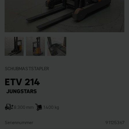
SCHUBMASTSTAPLER
ETV 214
8.300 mm
1.400 kg
Seriennummer
91125367