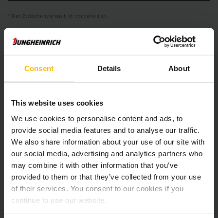
Der Zwischenverkauf ist vorbehalten.
Produktinformationen
Consent
Details
About
Der folgende Abschnitt bietet eine umfassende
Zusammenfassung der technischen Spezifikationen und
This website uses cookies
Ausstattungen des Fahrzeugs.
We use cookies to personalise content and ads, to
provide social media features and to analyse our traffic.
Technische Daten
We also share information about your use of our site with
our social media, advertising and analytics partners who
Batterie
Blei-Säure, 48 V / 775 Ah
may combine it with other information that you’ve
provided to them or that they’ve collected from your use
Batterie Aufarbeitungsjahr
2025
of their services. You consent to our cookies if you
continue to use our website.
Baujahr
2019