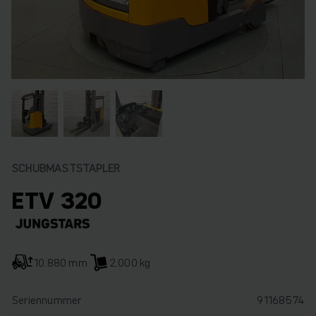
SCHUBMASTSTAPLER
ETV 320
10.880 mm
2.000 kg
Seriennummer
91168574