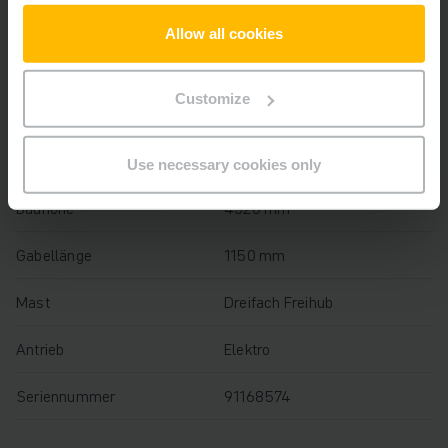
Baujahr
2022
Allow all cookies
Hubhöhe
10880 mm
Customize
Tragfähigkeit
2000 kg
Betriebsstunden
6874 h
Use necessary cookies only
Bauhöhe
4320 mm
Gabellänge
1150 mm
Mast
Dreifach Freihub
Antrieb
Elektro
Seriennummer
91168574