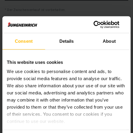
Der Zwischenverkauf ist vorbehalten.
Produktinformationen
Consent
Details
About
Der folgende Abschnitt bietet eine umfassende
Zusammenfassung der technischen Spezifikationen und
This website uses cookies
Ausstattungen des Fahrzeugs.
We use cookies to personalise content and ads, to
provide social media features and to analyse our traffic.
Technische Daten
We also share information about your use of our site with
our social media, advertising and analytics partners who
Batterie
Blei-Säure, 48 V / 930 Ah
may combine it with other information that you’ve
provided to them or that they’ve collected from your use
Ladegerät
Ja, 48 V / A
of their services. You consent to our cookies if you
continue to use our website.
Batterie Aufarbeitungsjahr
2025