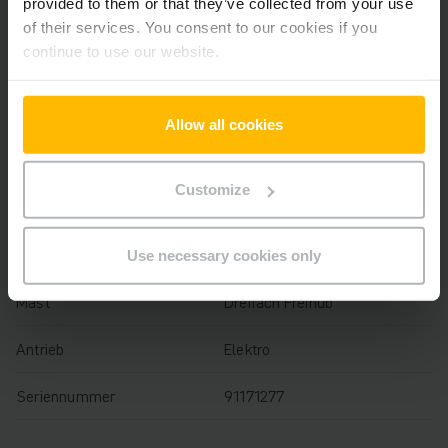
provided to them or that they’ve collected from your use
Baujahr
2022
of their services. You consent to our cookies if you
continue to use our website.
Hubhöhe
10520 mm
Tragfähigkeit
2500 kg
Allow all cookies
Betriebsstunden
2430 h
Customize
Bauhöhe
4200 mm
Gabellänge
1000 mm
Use necessary cookies only
Mast
Dreifach Freihub
Antrieb
Elektro
Seriennummer
91171277