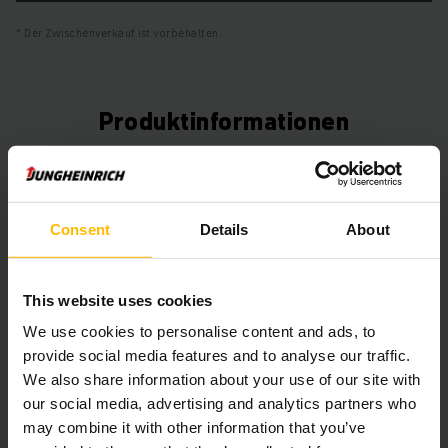
Der Zwischenverkauf ist vorbehalten.
Produktinformationen
Der folgende Abschnitt bietet eine umfassende
Zusammenfassung der technischen Spezifikationen und
Ausstattungen des Fahrzeugs.
Consent
Details
About
Technische Daten
This website uses cookies
Batterie
Blei-Säure, 48 V / 930 Ah
We use cookies to personalise content and ads, to
provide social media features and to analyse our traffic.
Ladegerät
Ja, 48 V / A
We also share information about your use of our site with
our social media, advertising and analytics partners who
Batterie Baujahr
2025
may combine it with other information that you’ve