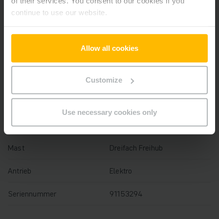
of their services. You consent to our cookies if you
Baujahr
2021
continue to use our website.
Hubhöhe
4550 mm
Allow all cookies
Tragfähigkeit
1600 kg
Betriebsstunden
1796 h
Customize
Bauhöhe
2050 mm
Use necessary cookies only
Gabellänge
1000 mm
Mast
Dreifach Freihub
Antrieb
Elektro
Seriennummer
91153294