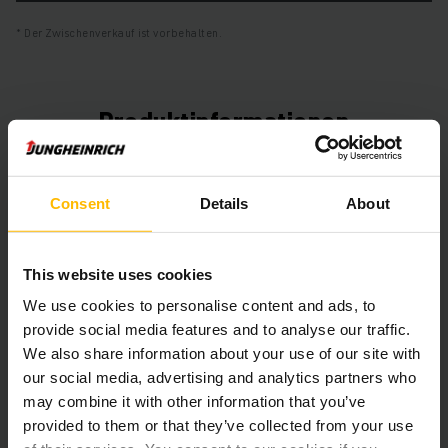
Der Zwischenverkauf ist vorbehalten.
Produktinformationen
Der folgende Abschnitt bietet eine umfassende
Zusammenfassung der technischen Spezifikationen und
Consent
Details
About
Ausstattungen des Fahrzeugs.
This website uses cookies
Technische Daten
We use cookies to personalise content and ads, to
Batterie
Blei-Säure, 48 V / 620 Ah
provide social media features and to analyse our traffic.
We also share information about your use of our site with
Ladegerät
Ja, 48 V / 110 A
our social media, advertising and analytics partners who
may combine it with other information that you’ve
Batterie Aufarbeitungsjahr
2025
provided to them or that they’ve collected from your use